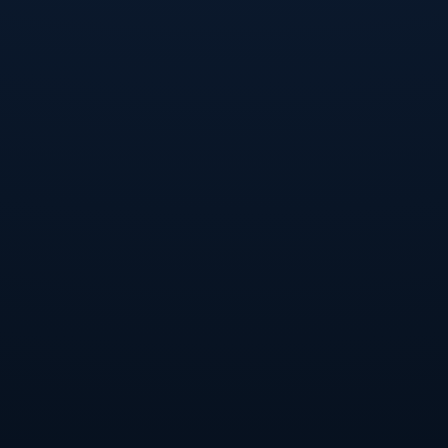
后背，主教练则在场边紧握拳头，仰天长叹，似乎把这些年外界对
球队和联赛的质疑一并吼了出来。
进球之后，镜头迅速切到了拜仁场上的老队长穆勒。作为这支德甲
豪门的精神领袖和“更衣室之王”，穆勒在这记神奇进球面前，也忍不