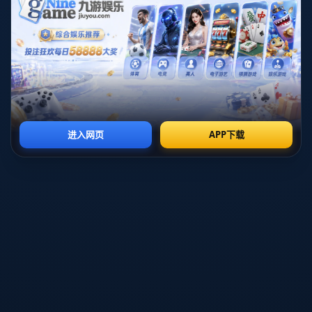
拜仁球员一时间也愣在原地，穆勒摊开双手望向边裁和主裁，似乎
在确认有没有队友先碰到球，或者门前是否存在犯规。但当大屏幕
反复慢动作回放后，所有疑问都烟消云散——这是一个干净利落、
货真价实的“奥林匹克进球”。边线处，刘晨没有像年轻时那样疯狂滑
跪庆祝，而是双手高举，向看台鞠躬致意，脸上写满的是一种近乎
释然的笑容。他的队友们随后将他团团围住，用力拍打他的肩膀和