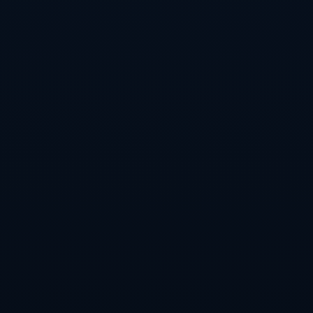
声。
这粒进球在中国球迷群体中瞬间刷屏。许多熬夜看球的球迷在社交
媒体上激动地写道：“这是我这么多年第一次在世界大赛上看到中国
球员用角球直接破门！”、“35岁还能在世俱杯上惊艳世界，这才是真