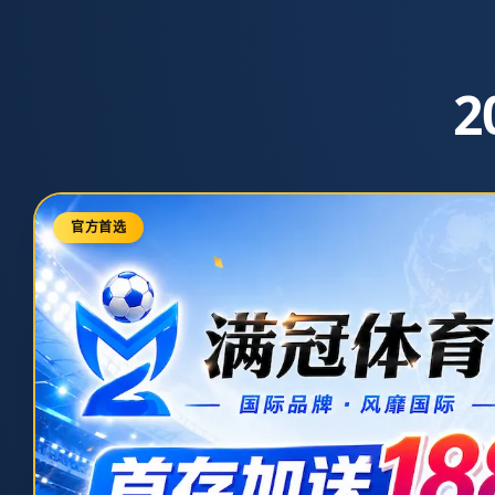
bet365
网站首页
关于我们
产品服务
新