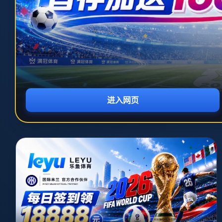
大冷门❗赛前被一致看好夺
为泡影
发布时间：2026-08-07T15:30:44+08:00
人气：
午夜的斯坦福桥见证了一场惊天逆转，也见证了一出关于赔
冠头号热门的巴黎圣日耳曼，在这场被视作“晋级路上最稳一
大冷门在伦敦的夜雨中悄然成型，赛前压倒性的赔率优势最
从赛前各路数据看，这本该是一场“程序化”的胜利。巴黎圣
热，数据模型给出的晋级概率一度高达七成以上；反观切尔
度面临信任危机。各大博彩公司开出的赔率几乎一边倒倾向巴