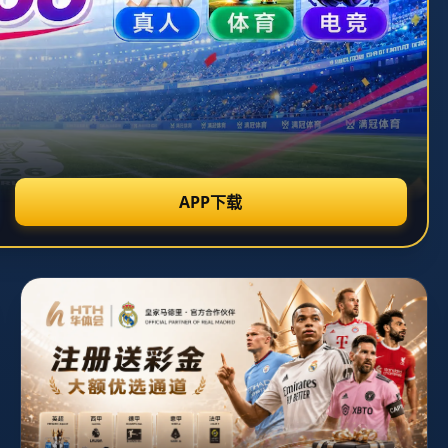
公司新闻
常见问题
冠的巴黎不敌切尔西，赔率优势化
率与预期彻底破碎的戏剧。赛前被各大机构与专家一致看好、被视为夺
关”的对决中，却以一种出乎所有人口味的方式倒在了切尔西脚下——
终化为一地泡影。
日耳曼联赛一路高歌猛进，锋线火力冠绝五大联赛，姆巴佩状态炙手可
西，本赛季起伏不断，联赛排名平平，主帅在舆论压力与伤病困扰下数
黎，外界普遍认为这只是一轮“走流程”的淘汰赛环节，真正的考验要