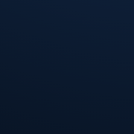
只是，足球从不以“赔率”为剧本，切尔西也从不打算在主场
本赛季最具代表性的一段攻防转换节奏。第72分钟，切尔西
他没有选择简单传中，而是内切后送出一脚极具想象力的直
守的一瞬间完成低射，皮球再次滑入球网。2:1，斯坦福桥
人脸上。
在时间所剩无几的情况下，巴黎不得不压上全线搏命，原本
前压。切尔西则顺势进一步收缩防线，将防守重心压到禁区
段，巴黎曾一度距离扳平仅有数厘米——姆巴佩在混战中门
而场边巴黎球迷席的惊呼声与切尔西球迷的狂喜交织在一起
终场哨声响起，比分定格在2:1，切尔西在外界并不看好的
利，更是一场典型的“心理预期崩塌”：从赔率优势到舆论看
限制，纸面实力与真实对抗之间的落差，在这一晚被无限放