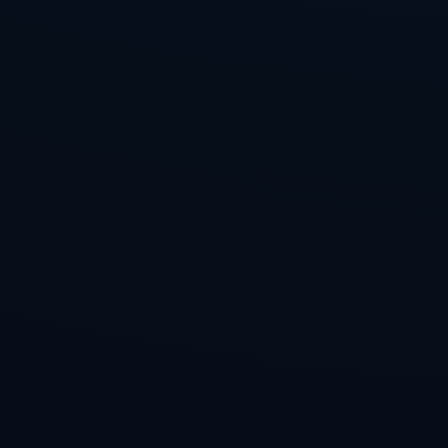
博彩公司给出的赛后数据同样耐人寻味：赛前巴黎的夺冠赔
的巨大波动也在社交媒体上掀起了讨论热潮。从“稳赢”到“爆冷
“资本眼中的足球，与球场上的足球之间的错位”。这场比赛不
从技战术层面看，这场冷门并非完全偶然。切尔西对于巴黎
获得空间便果断提速的反击策略，都展现了球队在“弱势一方
中前场倾向压上造成身后空间大片暴露，防守转换速度不足
破，就显得办法不多。
最终，这场被赛前赔率“写好结局”的对决，在绿茵场上被改
失利的夜晚显得有些黯淡；切尔西则用一场几乎完美执行的
赢球，也没有哪一支被低估的队伍注定只能扮演背景板。斯
“赔率优势”，还将被反复提起，用来提醒每一个热爱这项运
一脚球。