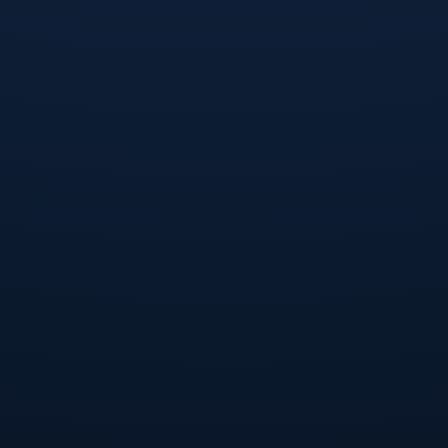
充当背景板。被扳平后，蓝军没有慌乱，反而在随后十五分钟里打出了
在中前场通过连续反抢成功夺回球权，帕尔默在右路获得一对一机会，
塞，刚刚替补登场的斯特林前插到禁区前沿，在巴黎中卫犹豫出击与退
再度陷入疯狂，而这次，场边巴黎教练席上的紧张与不安已经写在每个
足以保证安全推进的中场保护线被主动拆解，取而代之的是大面积冒险
前沿，以极高的专注度堵截每一次巴黎尝试直塞与低平球传中。补时阶
前抢点的射门击中立柱弹出，那一瞬间，站在原地的他深深捂住面孔，
，将这场冷门的戏剧感推向极致。
局面下淘汰了赛前被捧上神坛的巴黎。对巴黎而言，这不仅仅是一场失
好，从数据模型给出的高概率晋级，到实际比赛中被对手以针对性打法
大。姆巴佩低头离场的背影，成为这场冷门最具象征意义的画面之一。