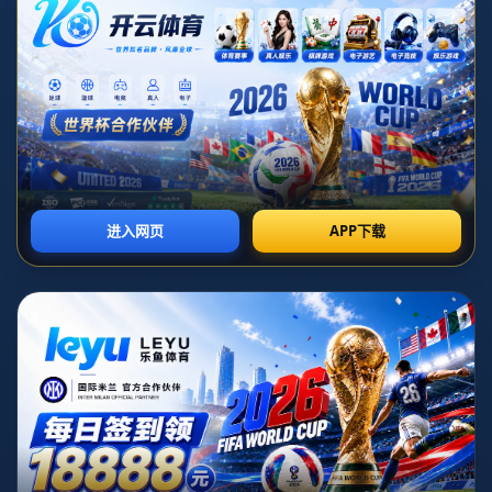
背后的概率逻辑与市场心理。我们将通过相对系统的梳理，从基础
概念到实战案例，帮助你搭建一套更为理性的世界杯盘口分析框
架，让每一次判断都更接近数据与逻辑，而不是情绪与冲动。
理解世界杯盘口的基本框架
要想做到全面解析世界杯盘口，先要厘清几种常见盘口类型。常见
的有亚洲让球盘、大小球盘和欧赔赔率。亚洲让球盘的本质是通过
让球来平衡两队实力差距，例如强队让0点75球、1球甚至1点5球，
数字越大说明庄家认为强队胜出的概率越高。大小球则关注总进球
数，是分析攻防风格与比赛节奏的重要工具。欧赔则是赔率公司的
直接概率表达，如1点60代表大致约六成左右的胜率。赔率中还包含
庄家的利润空间和对投注方向的预判，并非纯粹概率值，因此解读
时必须结合隐含概率与实时波动来理解。
从数据切入构建盘口分析的基础
真正成熟的世界杯盘口分析往往不会只盯着盘口本身，而是从数据
入手。除了传统的胜平负与进失球，还需要关注预期进球xG、射门