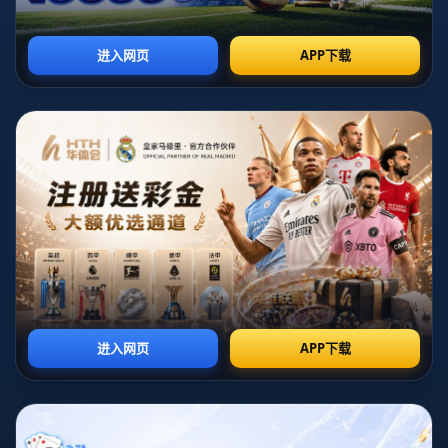
质量、控球区域分布、定位球得分率等更细致的指标。例如某支球
队小组赛场均射门不多，但是xG偏高，说明它们机会质量好、效率
高，遇到盘口给出小球2点25或2点5时，就要警惕市场是否低估了其
真实得分能力。反之，如果球队场均14脚射门却xG很低，加之面对
密集防守对手，盘口开出大球3球或以上时，盲目看大球的风险就明
显增加。用数据给盘口“校准”，是避免被表面战绩误导的第一步。