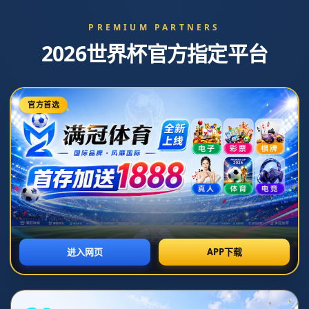
公司新闻
常见问题
全面解析：世界杯盘口分析的最佳策略与技巧
发布时间：2026-08-08T15:30:27+08:00
人气：
全面解析世界杯盘口分析的最佳策略与技巧
想在世界杯这样级别的赛事中读懂盘口的真实含义，不仅需要对球
队了如指掌，还要懂得如何在纷繁复杂的赔率变化中筛选出有效信
息。很多人以为盘口分析只是看数字高低，其实真正的核心是理解