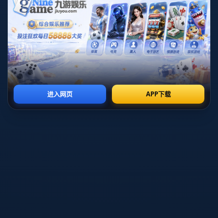
在世界杯期间不少人第一次接触移动端竞猜 最关键的一步就是在安
卓系统上选择合规安全的应用 通常建议优先通过各大正规安卓应用
商店或手机自带应用市场搜索世界杯相关的竞猜或数据工具 留意应
用的开发商名称评分和下载量 合规平台往往会有清晰的公司信息和