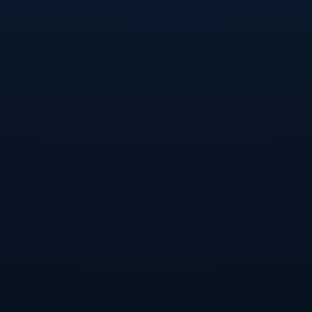
常见玩法解析与策略思路
在安卓平台上的世界杯竞猜玩法很多 但大体可以归纳为胜平负 让球
和大小球等几类 基本思路是先理解规则 再匹配策略 对于新手来说
最容易上手的是胜平负 适合对比赛结果有直观判断的场景 例如小组
赛首轮 强队面对首次参赛的弱旅 如果数据应用显示强队近况稳定 并
且采用较为稳健的首发阵容 则直接选择胜就比较合理 但需要注意的
是 世界杯冷门频出 不要为了追求高回报盲目选择爆冷 另一种较受欢
迎的是让球玩法 适合强弱分明的对阵 在安卓端你会经常看到主队让
一球或一球半 这时要结合双方攻防效率思考强队是否有动力打出大
比分 比如小组赛最后一轮 强队已经出线而对手背水一战 即便实力差
距明显 强队也可能不会全力进攻 这时选择受让一方反而更稳 至于大
小球玩法 则适合对比赛节奏有判断的玩家 如果两队都是防守见长 且
历史交锋中进球偏少 可以考虑小球 反之两支进攻好手碰面 大球的机
会就更大
资金管理与心态控制是核心