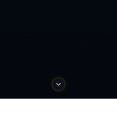
关于我们
产品中心
新闻资讯
工程案例
公司专利
联系我们
0311-6711014
18870971364
Copyright 2024
bet365-进行在线游戏- 娱乐场、轮盘和老虎机-BET365
All
Rights by
bet365
地址：江苏省淮安市涟水县经济开发区
电话咨询
公司简介
新闻资讯
网站首页