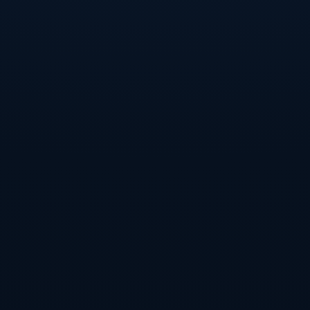
以某位长期关注世界杯的用户为例，他在上一届世界杯初期完全依
赖搜索引擎寻找所谓“最新世界杯投注入口地址”，结果在小组赛阶段
就频繁遭遇页面打不开、链接无法访问等情况，甚至因为轻信某个
“极速最新入口”，误点到含有恶意脚本的页面。后来他调整策略，采
用了 多通道加分层验证 的方式 首先通过可信媒体的专题页面确认合
作品牌，其次在社群中只接受来自固定熟人圈的链接，最后再以 访
问稳定性、赛事更新速度 为标准筛选出两到三个核心入口，把其余
入口全部标记为临时备用。整个淘汰赛期间，他再没有出现无法进
入的情况，而且在更换设备、不同网络环境下，都能通过维护好的
入口清单迅速恢复访问。这类实战案例说明，获取最新入口地址更
像是维护一套“访问资产”，而不是每次从零开始。
避免常见误区和高频风险场景
围绕“获取世界杯投注最新入口地址”，最容易出现的误区有三种 只
认所谓第一手内部网址、盲目追逐所谓高赔率专用入口、把所有信
息来源混在一起。所谓“内部网址”，如果无法提供任何可验证的背景
信息，仅仅依靠“口碑”或者某些夸大宣传，就需要格外警惕。所谓
“高赔率专用入口”，往往伴随着各种不现实的承诺，例如“只有通过