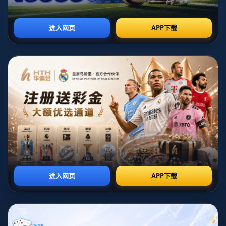
很多人提到“世界杯投注最新入口地址”，第一反应是“再找一个能打
开的网站”，但从实战角度看，真正需要的是一套 持续可用且相对稳
定的访问路径。这背后包含三个要点 入口可能会变、更迭频率较
高、渠道会分层传播。换句话说，不存在一个永远不变的神奇链
接，只有更加可靠的获取方式和更高效的筛选标准。特别是在重大
比赛开赛前、淘汰赛阶段以及决赛日，流量高峰往往会导致部分线
路访问压力骤增，提前掌握多条入口路径，就成了确保不中断参与
世界杯投注体验的关键。
常见获取路径的优缺点分析
从经验来看，获取最新入口地址大致有几类典型路径 官方渠道关联