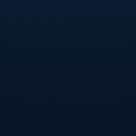
中可以充当推进核心 杜兰特则在中距离和无球跑位上提供高效火力
库里在无球掩护中的牵制效果 将成为整套体系的起点 当库里绕掩护
空切后 底角与弧顶的防守势必出现摇摆 詹姆斯可以利用这瞬间的错
位选择直塞内线或者分球外线 杜兰特则是处理残局的那个人 只要球
到他手里 对手就很难用单防解决 这种三人组合对于全明星这种攻强
守弱的环境而言 并不需要复杂战术 只要基本配合就足以制造一波波
观赏性拉满的回合
从心理层面看 这种再度联手也在悄然改变年轻球员的心态 很多首次
入选全明星首发或替补的年轻人 从小就是看詹杜库集锦长大 他们在
社交媒体上关注这些球星 在球鞋背后抄写名言 如今真正站到同一更
衣室里 在同一套热身服下听战术安排 这种感受会在无形中转化成更
强烈的自我要求 全明星2025首发阵容因此不仅是表彰过去半赛季的
表现 更像是一堂关于职业态度和竞技韧性的公开课 詹姆斯对身体管
理的极致 杜兰特经历伤病后的重建 库里在重重包夹中的自我调整 这
些经历会通过近距离交流传递给新一代球星 形成一种无形的传承链
条
如果回顾过往几届全明星 不难发现 每一次当詹杜库同队或对位时 都