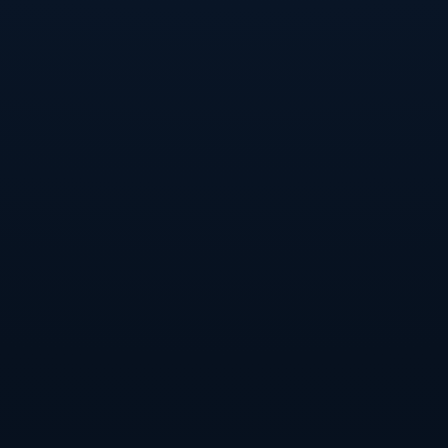
在某种程度上塑造了当季的叙事节奏 2010年代中期的詹库大战
2017之后的勇士王朝 以及杜兰特多次转会引发的联盟格局震荡 都与
这三人有关 2025年再把这层关系放到“全明星2025首发”这样的舞台
上 看似只是一次例行的名单公布 实则是把一个时代的核心角色再次
聚焦 很多媒体会围绕他们写故事 很多品牌会借此做推广 甚至一些年
轻球员的合同谈判中 也可能多出一条“全明星首发对位詹杜库”的谈
资 这就是超级球星对联盟生态的外溢效应
从案例分析的角度 可以以某位本赛季表现突出的新星为例 他在常规
赛中场均数据已经达到历史同年龄段的顶级水准 球队战绩也稳居前
列 却最终无缘全明星首发 在社交平台上 部分球迷将矛头指向了情怀
投票 认为詹杜库三人占据了本该属于新人的位置 然而如果从更长的
时间轴出发 全明星从来不是一个纯粹的奖项评选 而是球迷投票 媒体
视角 球员互评三方合力下的结果 在这个混合逻辑中 影响力与故事性
本身就是评判标准之一 詹杜库之所以能在2025年继续首发 很大程度
上是因为他们仍然能在竞技与故事之间找到平衡点 而这也在提醒新
星们 你所要证明的 不只是数据 还有带动话题的能力