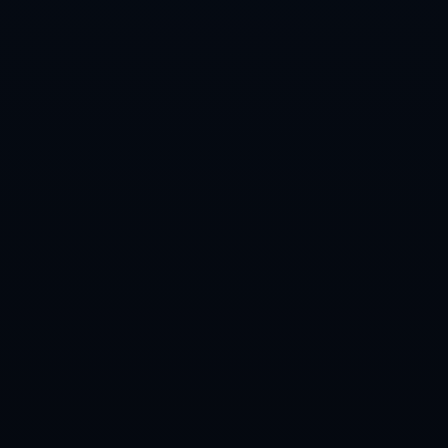
上一篇 : 全运会男子100米决赛 湖北选手李泽洋收获冠军
下一篇 : 骑士轻取魔术豪取6连胜 崔永熙缺阵篮网擒公牛
推荐新闻
返回列表
麦卡利斯特头球制胜 利物浦1-0送皇马欧冠首败
2026-08-09
2026世界杯赛事竞猜攻略与技巧解析
2026-08-09
116年俱乐部五十年首捧意杯：三万球迷狂欢，主帅享荣誉时刻
2026-08-09
全面解析世界杯盘口安全全站攻略
2026-08-09