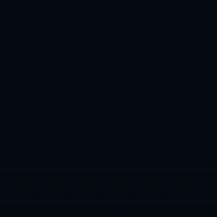
上一篇 : 全运会男子200米仰泳 浙江选手徐嘉余夺冠
下一篇 : 上海大师赛-德约三盘苦战过关 成功闯入八强
推荐新闻
返回列表
2026世界杯盘口技巧全解析
2026-08-07
袁悦不敌保利尼 无缘武网女单16强
2026-08-07
世界杯南美區預選賽阿根廷1-1智利 梅西點球破門桑切斯扳平分數.
2026-08-07
Home
2026-08-07
如何确保世界杯投注安全：热门策略揭秘
2026-08-07
深入探讨：世界杯预测分析技巧与方法
2026-08-07
关于我们
产品中心
新闻资讯
工程案例