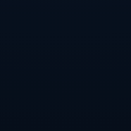
提高了球队的整体下限 当主力需要休息时 快船并不会立刻陷入崩盘
的局面 反而常常能通过一波流畅的团队配合稳住局势 当ESPN的模
型发现快船在“非核心时间段的净胜分”开始变为正值并持续保持时
对其整体胜率的评估自然会上一个台阶
再加上快船近期在主场氛围与应对压力方面的心态调整 他们不再像
以往那样容易受到开局手感波动的影响 而是能通过防守强度的提升
来弥补进攻端的短暂熄火 在这种比赛气质转变之下 “快船剑指四连
胜”不再只是一句鼓舞士气的口号 而是一个有数据支撑 有战术基础
也有心理准备的现实目标
四连胜的意义 远不止积分榜上的一小步
如果快船真的如ESPN预测般拿下明日比赛 那么这波四连胜带来的
意义绝不仅局限于战绩层面 首先 在队内信任结构上 四连胜有助于稳
固现有轮换体系 教练组在用人上会更有底气 球员之间也更愿意为体
系做出牺牲 而非陷入对球权与角色定位的隐性博弈中