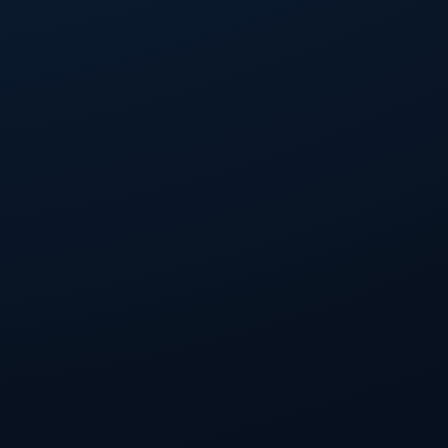
在线留言
*
姓名：
*
电话：
*
邮箱：
*
内容：
提交信息