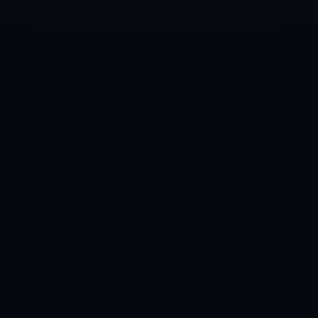
08
深入探讨世界杯网上投注是否真的靠谱
2026-08-08
08
传承传奇 2024中国篮球名人堂开启
2026-08-08
讯
工程案例
公司专利
联
案例一
联
案例二
人
在