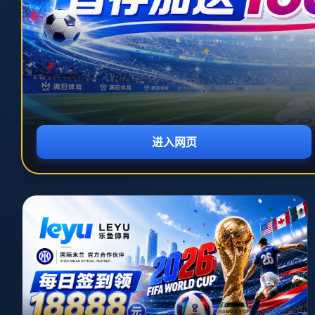
骑士轻取魔术豪取6连胜 崔
发布时间：2026-08-07T15:30:44+08:00
人气：
骑士连胜势头与篮网阵容磨合的此消彼长
，正在悄悄改变东
利，往往隐藏着战术演变与阵容取舍的深层逻辑。骑士轻取魔
放在一起看，不只是比分上的结果对比，更折射出两支球队