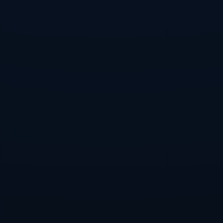
体现在全队对比赛节奏的理解 当他们面对魔术这种势头不错的年轻队伍
之战的对决 最终却呈现出骑士轻取魔术的格局 在这样的连胜过程中 骑
的较量
崔永熙缺阵篮网擒公牛
这场比赛里 篮网的关键词则是
应变与挖
防上有着不可忽视的价值 他的缺阵不仅意味着锋线高度的下降 还考验
境中完成了对公牛的针对性破解 赢球过程比赢球本身更值得拆解
容完整性
对公牛而言 这是一个可以重点利用的点 他们完全可以通过无
的应对方式颇具针对性 首先 在防守策略上 篮网并没有盲目用一对一
不足转化为整体协同的覆盖 其次 在轮换分配上 篮网刻意压缩了某些
间的塌方
责任再分配
当一名可以拉开空间又能参与防守轮转的球员缺阵时 球队
空切的设计 既缓解了主控的组织压力 又用更多移动进攻来拉扯公牛的
能消耗就被放大 到了末节 篮网的执行力反而更胜一筹 这就是
擒公牛