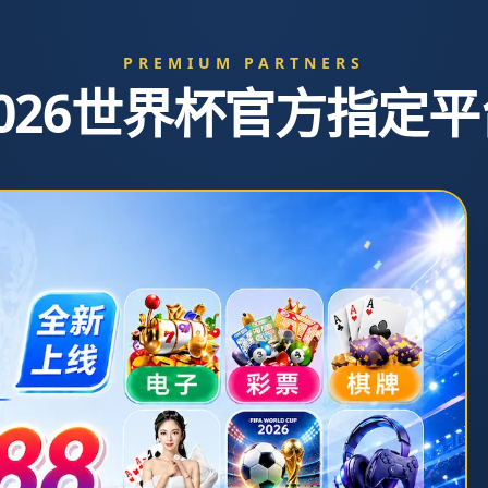
闻资讯
联系我们