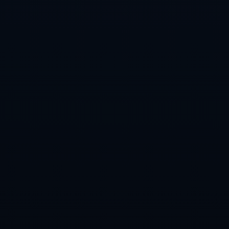
上一篇 : 国米小胜维罗纳 阿斯拉尼点射建功落后榜首3分
下一篇 : 巴黎冲击决赛在即！连胜英超劲旅+终结阿森纳欧冠不败纪录，姆巴佩是否遗憾？
推荐新闻
返回列表
揭秘世界杯买球在线官方平台的运作机制
2026-08-07
莫兰特向崔永熙表达祝贺：享受球队对你的爱
2026-08-07
世界杯滚球平台官方网站
2026-08-07