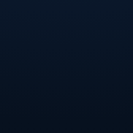
分势头猛进时的冷静调动，她都展现出超出年龄的成熟与大赛气
质。相较于此前在一些比赛中因经验不足而在细节处出现波动，本
次印尼公开赛上，她在每一轮较量中都显得愈发自信，敢于在高压
状态下主动出击，这种心理层面的成长或许比单场胜负更加珍贵。
对于中国女单而言，本场半决赛不仅是一场队友之间的对抗，更是
内部良性竞争的缩影。东京奥运周期结束后，国羽女单经历了一段
新老交替、阵容重塑的时期，在与日本、韩国以及东南亚各强队的
交锋中，逐步确立了以陈雨菲为“定海神针”，辅以多名年轻选手全面
开花的格局。王祉怡和韩悦正是这股新生力量中的重要成员，两人
在不同风格对抗中彼此促进、互相学习，为国羽女单整体水平的提
升提供了坚实支撑。如今，她们能在超级1000级别的印尼公开赛会
师四强，本身就是国羽女单厚度不断增强的有力证明。