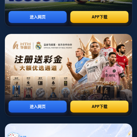
面对对手密不透风的铁桶阵，国米的常规传中在上半场并没有取得
太多实质性效果，几次有威胁的攻门要么被门将化解，要么偏出门
框范围。随着时间推移，蓝黑军团开始更多地尝试中路渗透与禁区
前沿的快速小配合，通过增加脚下球和短传渗透来逼迫维罗纳后卫
做出动作。转折点出现在一次快速推进之中，国米前场连续传导打
乱对手站位，插上的队友在禁区内被防守球员从身后撞倒，主裁判
在第一时间示意比赛继续，但在VAR提醒下亲自到场边观看回放，
最终还是果断判罚点球。这一判罚成为整场比赛的分水岭，也给了
迟迟打不开局面的国米一剂强心针。
站在十二码前的是中场新星阿斯拉尼，他顶住了全场的压力与对方
门将的心理干扰，冷静助跑后将球精准推入球门一角，完成了个人
本场比赛也是全场唯一的进球。这粒点球不仅体现了他出色的心理
素质，也再次证明了他在关键时刻的担当能力。对于这名被寄予厚