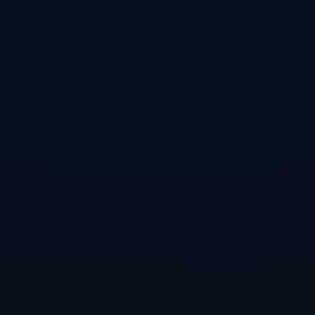
前一些比赛中过于追求华丽与大比分，如今的国米越来越懂得在关
键阶段“先赢下再谈风格”。在紧张的争冠局势下，任何一场丢分都有
可能放大成连锁反应，而这种在细节处寸土必争、哪怕以最经济的
方式拿下3分的能力，往往是冠军球队的决定性特质之一。对于因扎
吉而言，这样的胜利是对球队耐心和执行力的一次成功检验。
从积分榜的角度看，这场胜利让国际米兰将与榜首的分差稳定在3分