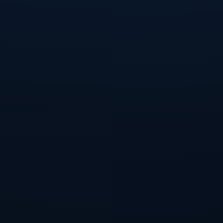
来压制对手反扑的可能性。巴雷拉与恰尔汗奥卢在中场频频倒脚，
适时放缓比赛节奏，消耗时间的同时也不断寻找扩大比分的机会。
维罗纳在比分落后被迫压出，前场投入的人数有所增加，后防线因
此出现更多空当，这给了国米数次打出高质量反击的机会。可惜的
是，劳塔罗的几次射门运气欠佳，替补出场的进攻球员也未能把握
住机会，将比赛早早锁死在安全区间，这让最后阶段的悬念依旧存
在，也为主队球迷的心态平添几分紧张。
进入最后十五分钟，比赛彻底变成了一场意志力与专注度的较量。
维罗纳拼尽全力向前压上，多次通过高球与禁区内的混战制造混
乱，国米的后防线在高压之下展现出了相当的韧性。什克里尼亚尔
与队友密切协防，门将的出击与摘高空球也十分果断，全队在补时
阶段的集中防守让对手难以获得绝对的黄金机会。虽然比分只是1比
0，但从战术执行和比赛管理的角度看，这场胜利含金量十足，体现
出一支成熟争冠球队该有的冷静、稳定与务实。
从数据与过程来看，国际米兰在控球、射门次数和场面主动权上都
占据明显优势。然而足球并不是数据游戏，面对维罗纳这样防守顽
强、作风硬朗的对手，净胜一球的艰难胜利同样值得肯定。相较此