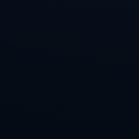
随着津门虎在新赛季中的良好开局，球迷们对接下来的比赛
找回胜利的感觉。他们是否能够像上赛季的成功案例那样迅