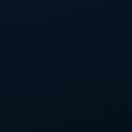
*
邮箱：
*
内容：
提交信息