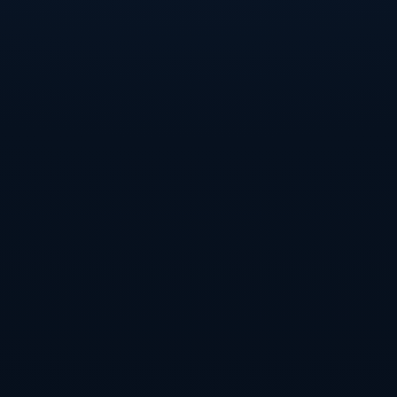
*和**快速反击能力**。津门虎的中场组织能力极强，能够快速将球转
津门虎的后防线也表现得非常稳健，多次化解了新鹏城的反扑。
素。由于球队间缺乏足够的默契，加上一些不必要的防守失误，导致对
需要在接下来的训练中加强。
通过调整战术和改善球员配合，最终在赛季中期崛起，获得了理想的名
以借鉴的成功经验。