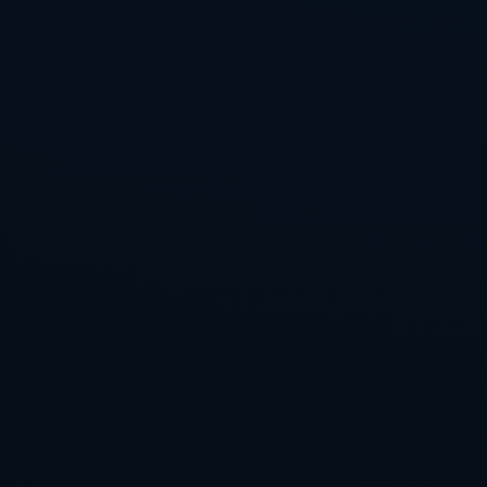
**_未来展望_**