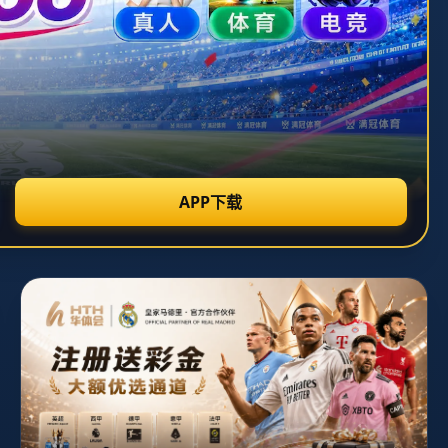
公司新闻
常见问题
勝！新鵬城主場首秀失利+兩連