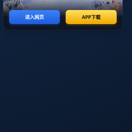
热门文章
最新文章
官方发布：最新世界杯直播排行揭晓
体验