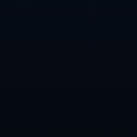
大胜**注入了更多动力，而新鹏城也需要借鉴经验，积极调整，以期在未
更加值得期待。
下一篇 : 比爾森勝利足球俱樂部.
返回列表
07
全运会女排U20收官 山东队3-1上海队夺冠
2026-08-07
07
世界杯比分入口：实时比赛更新和分析
2026-08-07
07
布克32分太阳送篮网5连败 活塞擒老鹰升至前六
2026-08-07