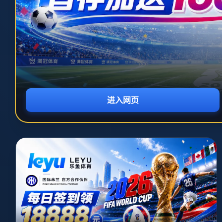
莫兰特向崔永熙表达祝贺：
发布时间：2026-08-07T15:30:44+08:00
人气：
莫兰特的祝贺背后 是一堂关于“被爱”的球队课
当莫兰特向崔永熙送上“享受球队对你的爱”这样的祝贺时，
过的互动。但如果把这句话放在职业篮球的大背景里去看，
的爱与信任，往往决定了一名年轻球员的成长速度、职业轨
祝福浓缩成一句提醒——不仅是对崔永熙，也是对每一个处
从一句祝贺读懂球队文化的温度
表面上看，“享受球队对你的爱”是一句轻松的祝福，但在职业