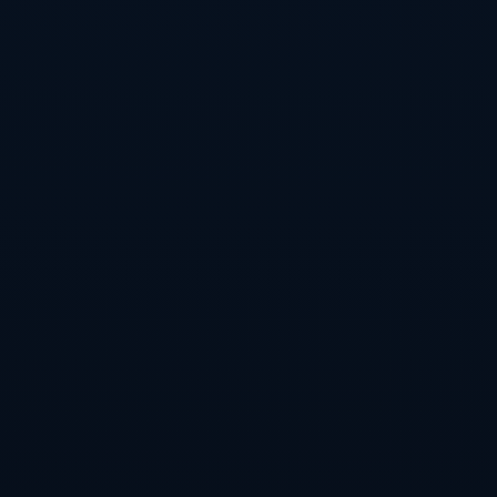
三层含义。第一，拥抱角色：清楚自己的定位，无论是锋线攻防枢纽、
的价值，而不是被动等待安排。第二，管理情绪：当球队给了你更多信
馈中筛选真正有用的信息，而不是被网络声音左右自信。第三，向上看
不该只局限在本土同位置球员，而是要大胆去研究更高水平联赛中同类
契机。
没有把它当成一次短暂的社交高光，而是写在自己的训练本第一页——
练或者做额外力量时，他都在提醒自己：现在这份被重视的状态，来源
为相信他能把外界的祝福转化为日常的自律与进步。这种把一句话内化
——不是沉浸在赞美里，而是用更高标准去回应赞美。