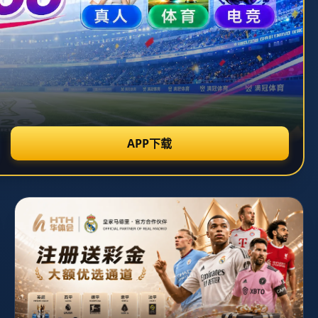
公司新闻
常见问题
享受球队对你的爱
很多人只把它当作一次简单的礼貌寒暄，或者是社交媒体时代再普通不
它更像是一句点题台词：在高压竞争的联赛里，怎样真正享受来自球队
迹，甚至是他能否走出低谷。莫兰特从自己坎坷又高光的经历出发，把
在上升期的年轻球员。
体育语境里，“爱”绝不是虚词。它指向的是体系里的信任、角色上的