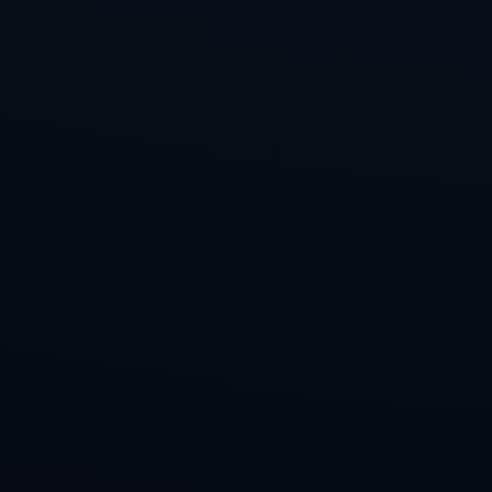
从更宏观的维度看，莫兰特与崔永熙之间这次看似简单的互
代，一位NBA当红球星关注到一名正在成长中的亚洲前锋，
的职业逻辑：无论在NBA还是在CBA，真正决定你高度的
机会被海外球星看见，甚至一起训练、交流，像“享受球队对
态——既要敢于走出去，也要学会在自己的球队里扎根。