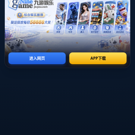
和篮板压制的球队，往往显得吃力。凯·琼斯的加入，为这种“小中
锋”思路提供了一个折中选项——他既能提供接近传统中锋的护筐，
又具备比传统大个更快的侧向移动能力。
从原始球员到功能拼图的转变
在进入联盟之初，凯·琼斯给外界的印
象更多是“工具包很大但尚未整理”的原始型球员：会运球、敢出手、
敢护筐，却缺少稳定角色定位。随着时间推移，球队对角色球员的
要求越来越清晰——你要么是高效射手，要么是强力防守者，要么
是能串联进攻的战术中枢。双向合同实际上也是在向他传达一种信
号：当前阶段，他更被需要的是
稳定的防守执行和无球价值
，而不
是频繁试验高难度个人进攻。季前赛的8+5+2帽是一个不错的起点，
但真正决定他未来的，将是能否把这种数据背后的“脏活累活”习惯，
持续带进每一次轮换出场。