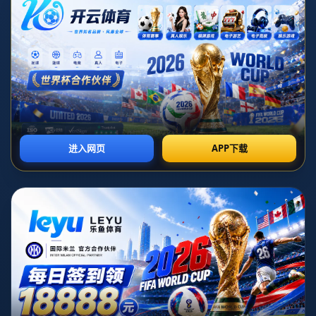
度和未来弹性的精细博弈。
快船为何在此时选择凯琼斯
对于当下的快船来说，常规赛不再是单
纯追求战绩的舞台，而更像是不断实验与微调的长周期试验田。在
锋线拥有多个持球点和投射点之后，球队真正需要的是能够补足护
框与高位机动性的拼图。凯·琼斯在季前赛里场均
8分+5篮板+2盖帽
的表现，恰好在一个小样本中向管理层展示了他在这一方向上的潜
力。虽然季前赛的数据不能直接等同于常规赛水准，但对于双向合
同的评估而言，这种强度下展现出的比赛习惯、阅读能力和对抗态
度，已经足够支撑球队做出决定。
双向合同背后的策略意义
双向合同对球队而言，本质是一种低成
本、高弹性的尝试。在工资帽与奢侈税压力巨大的环境下，用底薪
甚至更低成本的方式引入一名拥有运动天赋和防守潜力的内线，是
典型的
“风险可控 收益开放”
操作。对于凯·琼斯个人来说，这类合同
既是缓冲带，也是跳板：一方面，他可以通过发展联盟与部分常规
赛出场时间不断磨合球队体系；只要能在有限机会中延续季前赛的
8+5+2帽表现，甚至略有提升，转正或者赢得下一份更稳定合同的窗
口就会打开。快船在这里扮演的是筛选者的角色，而琼斯则是需要