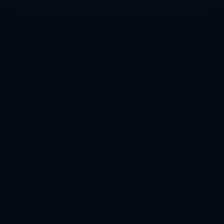
从双向合同起步，最终走到真正被信任的轮换位置，还需要时间给
出答案。但可以肯定的是，只要他能把季前赛展示出的那份活力和
防守侵略性延续下去，这份合同就远不只是一纸试用，而可能成为
他职业生涯新阶段的起点。
上一篇 : 布朗18分塔图姆16+10 凯尔特人大胜76人50分
下一篇 : 字母哥大三双雄鹿力克步行者 火箭大胜开拓者
推荐新闻
返回列表
详解：如何访问世界杯盘口安卓最新网址并避免风险
2026-08-09
深入解读：世界杯数据分析与预测趋势
2026-08-09
王曼昱4-3险胜范思琦 晋级十五运会女单16强
2026-08-09
2026世界杯滚球注册全站攻略
2026-08-09
曼联传奇：引入芒特可能是红魔最失败的转会决策
2026-08-09