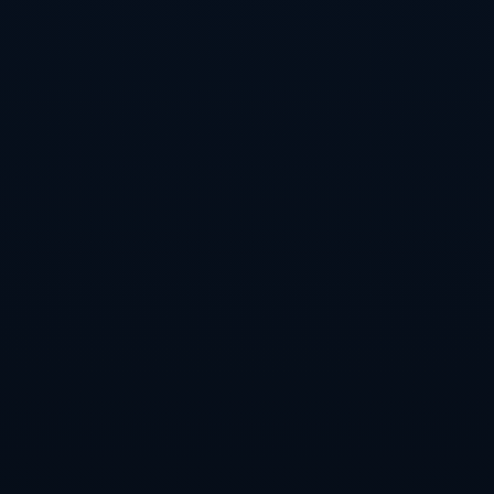
与快船整体风格的契合度
快船近几个赛季在风格上经历了从众星云
集到更强调团队配合、节奏平衡的转变。防守端，他们希望通过换
防、协防和包夹不断制造对手失误；进攻端，则强调外线投射与持
球点的轮转。在这样的框架下，凯·琼斯如果能以
高机动性内线
的身
份稳定输出防守强度，将极大释放锋线核心在防守端的压力，让他
们可以在更多回合中保留体力投入进攻。尤其当球队采用多名射手
同时在场的阵容时，一个能快速上下跑动、完成终结并在另一端保
护篮筐的内线，会让整体攻防节奏更加流畅。
数据之外的“存在感”考验
对于双向合同球员来说，想要真正打动教
练组，不只是简单在技术统计上堆砌数字，还需要在比赛细节里体
现强烈的存在感。例如：防守时能否及时沟通补位、面对被针对的
回合是否敢于站出来做最后一道防线、抢篮板时是否愿意做掩护式
卡位而非只顾自己抢板。这些内容往往不会直接出现在赛后数据统
计里，却能在录像复盘中不断“加分”。季前赛里的
8+5+2帽
更多是一