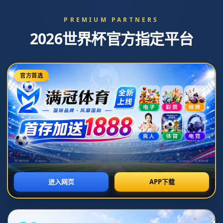
公司新闻
常见问题
乒乓球混合团体世界杯：中国队取四连胜
发布时间：2026-08-09T15:30:33+08:00
人气：
乒乓球混合团体世界杯四连胜背后的中国力量
当球馆上空响起整齐的击掌声和此起彼伏的呐喊，中国乒乓球队已
经在本届混合团体世界杯上悄然写下了一个新的节点——四连胜。
相比于冷冰冰的比分，这四场胜利更像是一部层层递进的长片：既