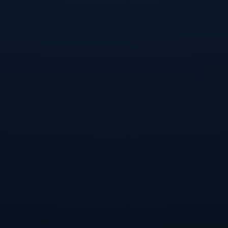
和传统单项不同，混合团体要求球员在整个赛程中不断切换身份和
配合对象。混双搭档需要在发接发的细节上形成默契，男单、女单
需要在团队比分的压力下保持专注，双打组合则要在短时间内进入
节奏。在中国队的多场胜利中可以看到，当某一项出现起伏时，其
他项目往往能够及时站出来“止血”，这种项目之间互相托底的能力，
正是混合团体成功的关键。
例如，当混双一局落败，男单随即以高质量的进攻打开局面，用干
脆利落的胜利扳回气势；当单打遭遇对手顽强阻击，双打组合则在
场上通过更积极的沟通和更大胆的战术调整，将比赛带回中国队的
节奏。这种协同作战的能力，源自于长期系统化的集训和高标准的
内部对抗，也体现出中国乒乓球队在体能储备、心理建设、战术准
备上的精细规划。
技术细节中的优势与创新