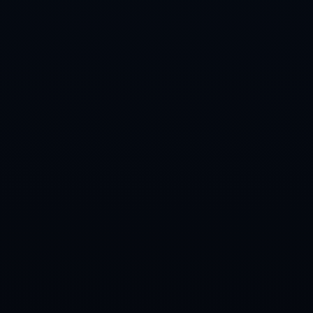
全面揭秘世界杯比赛预测与深度分析
2026-08-09
官方解读世界杯盘口技巧秘诀
2026-08-09
免费获取世界杯预测
2026-08-09
2026世界杯竞猜：实时最佳策略分析
2026-08-09
全面深入解析世界杯比赛动态分析
2026-08-09
关于我们
产品中心
新闻资讯
工程案例
公司专利
联系我们
0311-6711014
18870971364