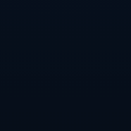
中国队在长期训练中不断迭代的成果，既保留了传统的弧圈结合快
攻体系，又注入了更多适应现代乒乓节奏的创新元素。
四连胜对国际乒坛格局的影响
中国队在混合团体世界杯上取得四连胜，不仅再次巩固了其在乒乓
球领域的话语权，也在无形中对其他队伍提出了更高的追赶门槛。