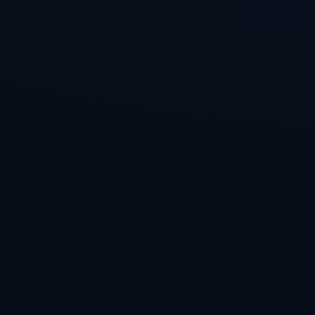
想象力的脚内侧小传，撕开对方整条防线，让插上的中场推