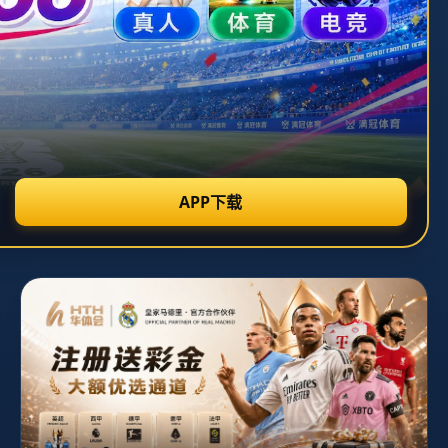
公司新闻
常见问题
冲击欧冠冠军
赛场中央那些身披红白战袍的英雄，如今却已披上职业战袍，带领球队
过小球童的进攻天才，如今正成为欧洲足坛最炙手可热的名字之一。他
与欧冠雄心的缩影：从球场边的搬球少年，到站在欧冠赛场中央，准备