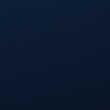
热门文章
最新文章
加入世界杯竞猜开户全站的全新体验
2026-08-08T15:30:27+08:00
20
2026年世界杯比分高清直播入口网址解析
官方
2026-08-07T15:30:44+08:00
20
2026世界杯直播全站实时分析解读
202
2026-08-07T15:30:44+08:00
20
在线留言
*
姓名：