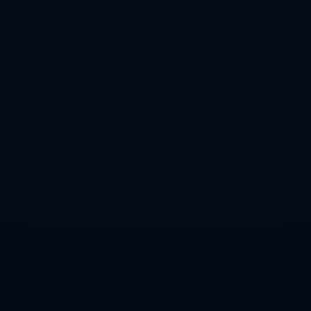
的故事，在各国媒体间被频繁提起。一张泛黄的旧照——稚嫩的他身穿
容——被不断翻出转发。有人感慨这是一种“足球命运的轮回”：昔日
步推向欧冠决赛。也有人将他的成长与阿森纳这些年在欧冠中屡屡折戟
成为最终的舞台，却间接孕育了又一个正在冲击欧冠冠军的球星。
随队做客伦敦时，媒体问题毫不意外地集中在“是否会回阿森纳”“如何
纳教会了我如何去热爱足球，那些在酋长球场当小球童的日子，是我最
的目标，但每次欧冠主题曲响起，我都会想起当年那种在场边心跳加速
阿森纳那段经历的特殊情感。
势：既能踢边锋，又能胜任影子前锋位置，既在反击中如同长矛一般锐
出的本赛季欧冠数据中，他在“带球向前推进距离”“进入对方禁区次
这也成为他被外界视作“欧冠冠军关键先生”的重要依据。对于所在俱乐
，这样一道从“阿森纳小球童”到“欧冠争冠核心”的成长曲线，本身