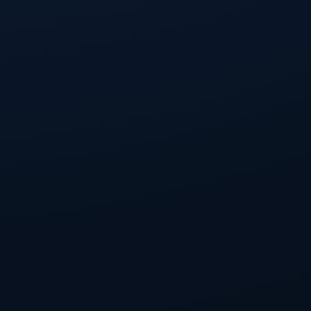
*
电话：
*
邮箱：
*
内容：
提交信息