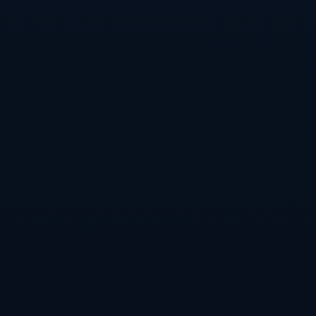
话”。面对西甲豪门的八分之一决赛首回合，他在客场几乎凭一己之力
人，随后横传中路制造点球；下半场又在对手压上追平比分后，用一脚
用上了“英伦小球童长大了”的标题，既是调侃，也是一种带着惊讶的
绝杀助攻——在几乎所有人都预期他选择射门的情况下，他用一次极具