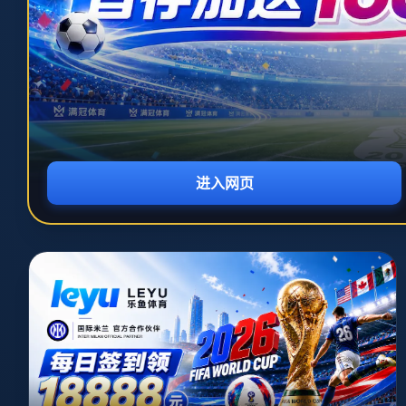
曾经的阿森纳小球童，如今
发布时间：2026-08-08T15:30:27+08:00
人气：
当年还是个金发稚气的小球童，站在酋长球场边线，仰望着
向欧冠冠军发起冲击——阿森纳青训出品、曾在酋长球场当
的成长轨迹，既是英伦足球梦的现实版本，也是阿森纳复兴
向“大耳朵杯”发起最后一击。