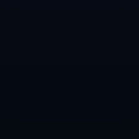
章。2球1助、双纪录加身、力压巴萨众星荣膺MVP，这不仅是一次
完美的个人展示，更是一次关于战术执行、团队信任与个人爆发的
综合体现。随着赛季的深入，人们有理由相信，这位今晚在梅阿查
高高飞起的蓝黑“飞翼”，会在接下来的欧冠征程中，给国米带来更多
的惊喜与希望。
上一篇 : 曾经的阿森纳小球童，如今冲击欧冠冠军
下一篇 : 决赛之巅，无败者对决
推荐新闻
返回列表
深入解析：世界杯比分官方网站的稳定性
2026-08-06
袁悦不敌保利尼 无缘武网女单16强
2026-08-06
布羅格登表示薩爾在賽季初的三分球投得有些急躁 現在他開始調整節奏了.
2026-08-06
揭秘世界杯预测APP的奥秘与优势
2026-08-06
国米小胜维罗纳 阿斯拉尼点射建功落后榜首3分
2026-08-06