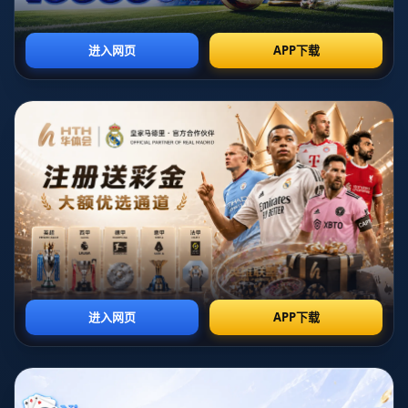
裂巴萨防线，他从右路高速前插，用标志性的长驱直入甩开身后防
守球员，一脚势大力沉的低射洞穿了特尔施特根的十指关。梅阿查
瞬间沸腾，比分被改写为1:0，国米取得梦幻开局，而他的名字也在
这一刻被全场反复高喊。
这粒进球不仅打破了场上的僵局，也打乱了巴萨既定的节奏。哈维
执教的巴塞罗那一度试图通过控球与高位压迫重新掌握比赛主导
权，但国米的厚重防线与犀利反击，让红蓝军团在客场显得有些顾
此失彼。第35分钟，飞翼再度成为决定性人物。这一次，他不是终
结者，而是发动机。国米在右路耐心传递后，他突然一个内切变向
甩开防守，随后送出一脚极具穿透力的横传球，精准找到点位极佳
的队友，后者轻松推射破门，将比分扩大为2:0。这次助攻不仅展现
了他出色的速度与脚下技术，更重要的是体现了他对时机与空间的
绝妙把握。