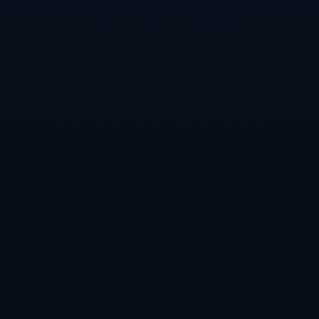
更是他在欧洲顶级舞台上发出的最强宣言。
赛后欧足联官方评选的全场最佳球员（MVP）毫无悬念地落在了他
的头上。在与巴萨众多球星的同场竞技中，他用无可辩驳的数据与
决定比赛走势的关键表现，力压莱万、京多安、佩德里等巴萨核
心，成为这场“蓝黑与红蓝”较量中的绝对主角。欧足联技术观察小组
在给出评语时如此评价：“他的速度、跑动能力以及在关键时刻的终
结与传球选择，彻底撕裂了巴塞罗那的防线，是决定比赛走势的关
键人物。”而西班牙媒体则直言：“巴萨不是输给了国米，而是输给了
那个在边路飞翔的男人。”
这场比赛的结果，也直接影响了小组出线形势。国米凭借这场关键
胜利，在与巴萨的直接对话中抢得先机，不仅积分上完成反超，更
在心理层面占据了主动。要知道，在赛前不少声音认为，面对近年
在欧战中表现回暖的巴萨，国米很可能会在控球与中场对抗中遭遇
全面被动，但飞翼的爆发让这一切预设被彻底打破。国米用极具针
对性的战术和坚决的执行力，在梅阿查捍卫了主场尊严，也向整个
欧洲宣告：蓝黑军团绝非只满足于小组出线，他们希望走得更远。