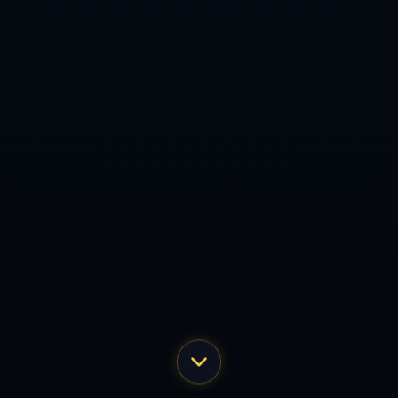
世界杯外围官网全站入口大全
2026-08-06
关于我们
产品中心
新闻资讯
工程案例
公司专利
联系我们
0311-6711014
18870971364
Copyright 2024
bet365-进行在线游戏- 娱乐场、轮盘和老虎机-BET365
All
Rights by
bet365
地址：江苏省淮安市涟水县经济开发区