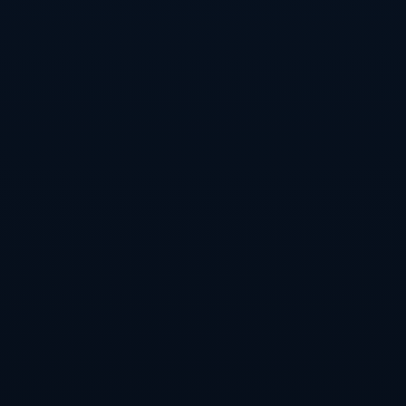
这粒进球彻底引爆了主场球迷的情绪，也彻底摧毁了巴萨翻盘的信
心。即便随后巴萨依靠个人能力扳回一城，但在比分与场面双重压
力下，他们始终无法回应国米飞翼所带来的冲击。整场比赛下来，
这名边路悍将的数据极其抢眼：2粒进球、1次助攻，参与了国米全
部3粒进球；全场关键传球和成功过人次数均列两队之首，多次成功
回追防守，为球队在边路的攻防转换提供了巨大支持。无论是从数
据层面，还是比赛观感，他都无愧于欧冠赛场“飞翼”二字。
值得一提的是，这场比赛的惊艳发挥也帮助他创造了两项新的纪
录。其一，他成为国米队史上在单场欧冠比赛中完成“2球1助”数据的
首位边翼卫球员，这在以防守稳健著称的蓝黑军团历史上，堪称划
时代的表现。其二，这是他个人职业生涯首次在欧冠中直接参与3粒
进球，也刷新了他单场欧战参与进球数的个人纪录。对于一名长期
被视为“工具人”的边路球员而言，这次爆发不仅是数据上的里程碑，