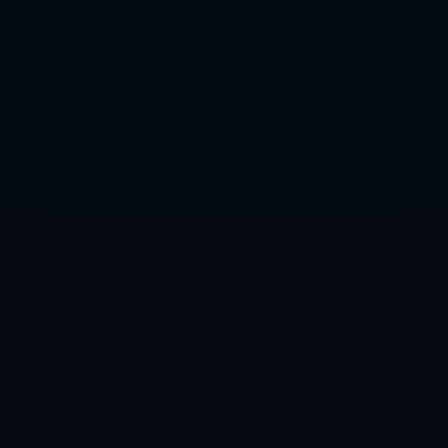
从信息源头、数据深度、安全合规到个性化分析，
下载官方应用 获
取2026世界杯盘口信息
已经不再只是一个技术动作，而是一整套建
立在权威平台上的赛事洞察方式。在这场全球盛宴即将到来之际，