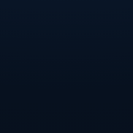
案例分析 一场小组赛盘口变化中的官方应用价值
以一场假想的2026世界杯小组赛为例 假设是A队对阵B队，初盘给到
A队让半球，看起来A队略被看好。比赛前48小时，通过官方应用可
以看到双方近期数据 A队进球数稳定，但防守端偶有失误;B队进攻较
为保守，但防守数据排名小组前列。24小时后，官方应用推送消息
显示 B队主力中卫训练中受伤，出战成疑，与此盘口逐渐从半球升
至半一。在应用的盘口信息页面中，可以看到即时盘口曲线、成交