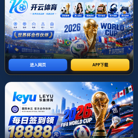
——
下载官方应用，直接获取权威、实时、系统化的盘口资讯
。相
比信息碎片化的网页浏览，官方应用不仅能提供更完整的赛事数
据，还能在盘口变化、伤停信息、临场调整方面做到秒级推送，让
关注世界杯盘口的人，不再被延迟和失真牵着走。
为什么要优先选择官方应用获取盘口信息
围绕“2026世界杯盘口”，市场上早已充斥各种所谓的“内幕数据”“专
家推荐”，但真正有参考价值的信息，必须同时满足三个要素
权威来
源 实时更新 清晰呈现
。官方应用正是围绕这三点设计的。一方面，
它依托国际足联及赛事合作方的数据库，能够精准同步赛程、球队
阵容、统计数据，为盘口信息的解读提供坚实基础;通过移动端推送
机制，盘口的微小波动、临场调盘、热门赛程的数据变化，都能第
一时间展示在用户屏幕上。对于希望系统了解2026世界杯盘口走势
的人来说，这种从源头到终端的闭环体验，是零散网页无法替代
的。