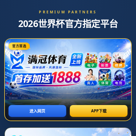
公司新闻
常见问题
下载官方应用：获取2026世界杯盘口信息
发布时间：2026-08-08T15:30:27+08:00
人气：
下载官方应用获取2026世界杯盘口信息的关键一步
当全球球迷的目光再次聚焦2026世界杯，关于比赛赛程、球队动态
以及盘口信息的讨论，已经悄然进入升温阶段。很多人习惯在搜索
引擎或零散网站上寻找数据，却忽略了一个正在成为主流的入口