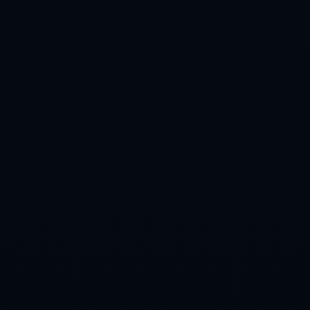
让手机中的官方应用成为你的信息中枢，用更清晰、更系统的视角
去理解每一次盘口变化背后的故事。
上一篇 : 世界杯预测官方平台入口解析
下一篇 : 如何获取2023年世界杯直播开户入口地址
推荐新闻
返回列表
世界杯买球最新全站平台推荐
2026-08-08
点球大战淘汰国米 博洛尼亚晋级意大利超级杯决赛
2026-08-08
世界杯竞猜注册全站平台推荐
2026-08-08
2025世俱杯：尤文图斯能否问鼎冠军宝座？
2026-08-08
本菲卡2025世俱杯：葡超豪门冲击世界荣耀
2026-08-08
2026世界杯比分免费全站实时查看
2026-08-08