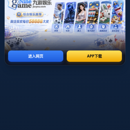
逼抢向更加精细的区域压迫演变，边后卫角色愈发多元，甚至经常
担任“伪中场”或“内收推进点”。这意味着在世界杯赛场上，我们会看
到更多三后卫与可变阵系统，球队在防守时排成五后卫，进攻时又
迅速变为三后卫带来人数压上。对观众而言，如果不理解这种流动
性，很多细节会被误解为“站位混乱”，而实际上这是高强度对抗下的
理性选择。
值得特别注意的是，在密集赛程与高压防守的双重背景下，定位球
与转换进攻的重要性进一步提升。近几届大赛中，冠军或决赛球队
往往在角球、任意球设计上有一套成熟的“固定套路”，甚至会专门为
关键对手准备罕见站位。2026世界杯预测某场比赛时，判断哪支球
队在定位球上更有优势，往往比单纯比较控球率更有价值。对于观
赛者来说，提前了解各支球队在角球跑位、前点后点包抄、制造乱
战二点球权方面的特点，能让你在看直播时提前预判到“危险时刻”，
观感自然更紧张也更有参与感。