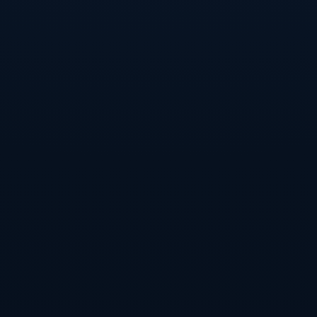
屏幕方面，电视或显示器最好支持4K分辨率和HDR10或Dolby
Vision，尺寸不必一味追求超大，而应根据观看距离来选择。在两到
三米的客厅距离上，55至65英寸是较为舒适的范围；如果再配合较
高刷新率，例如120Hz，可以在转播支持高帧率时更好呈现快速转
换和射门瞬间的细节。网络方面，稳定性比极致速度更重要。在多
设备同时联网的家庭环境中，尽量为观赛设备预留独立频段或有线
连接，与此同时选择支持自适应码率切换的官方平台，可以在高峰
期保证画面不出现频繁卡顿或拖影。
声音体验往往被忽视，但对世界杯这种氛围感极强的赛事来说，音
效直接决定代入感。哪怕不是专业级家庭影院，入门级的回音壁加
低音炮也能显著提升观众席浪潮、解说和碰撞声的层次感。在关键
比赛例如决赛或热门强强对话时，稍微调高现场声音比例，让自己
仿佛置身球场，是增强观赛沉浸感的简单方式。对于夜间观赛的用
户，可以利用耳机或头戴设备选择“虚拟环绕声”或“球场模式”，在压
低音量的前提下仍保持空间感。