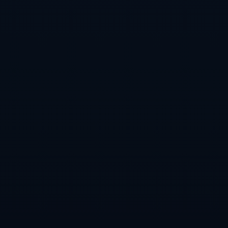
你对每个比赛日的重点场次心中有数，也能帮助合理安排看球时间
与休息时间。进入小组赛后，可以按照“当天焦点战+潜在冷门战”的
思路挑选比赛，用大屏观看重点对决，用小屏随时切换关注爆冷场
次。
在实际观赛过程中，一边用高清设备获取最细致的画面，一边结合
实时数据和赛前预测对比自己的判断是否准确，这种动态修正会让
你对比赛的理解越来越立体。你会发现，许多看似偶然的进球和翻
盘，背后都有迹可循，例如对位身高优势、边翼卫体能消耗、替补
席深度等。到了淘汰赛和决赛阶段，只要坚持这种“预测+高清观赛
+数据辅助”的方式，整届2026世界杯不仅是一场视觉盛宴，更会变
成一段你与足球深度对话的记忆。