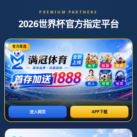
公司新闻
常见问题
2026世界杯预测与高清观赛最佳指南
发布时间：2026-08-09T15:30:33+08:00
人气：
2026世界杯观赛与趋势全解析
每一届世界杯都是一次全球级别的狂欢，而即将到来的2026年世界
杯，无论在赛制、球队实力还是观赛体验上，都将与以往截然不
同。扩军至48支球队、横跨北美三国举办、超高清转播全面普及，