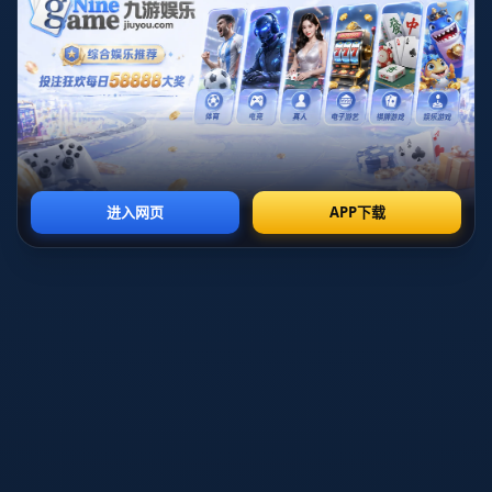
也会标注明确。对于中文用户而言 官方合作的转播机构平台 通常也
会在自己的官网和App中发布中文版赛程时间表 将当地时间转换为
北京时间或你所在地区时间 并标注清楚每场比赛的直播入口。需要
注意的是 开球时间在重大国际赛事中偶尔会因现场天气 安保 临场安
排作出微调 因此在决赛阶段或焦点战开打前 最好再通过官方渠道交
叉确认一次 防止因时间微调导致错过比赛的前几分钟。
利用直播平台进行赛程时间表查询的实用技巧
对于大多数球迷来说 直接在持权直播平台查询2023世界杯直播赛程
时间表是最方便的方式 一般平台都会在赛事专区设置“赛程”或“直播
日历”。在这里 有几个细节特别值得留意 首先 学会善用筛选功能 通
常可以按“日期 球队 阶段”进行过滤 比如只查看小组赛最后一轮 或只
筛选包含某支热门球队的比赛 这样列表会骤然精简 信息量更可控。
其次 建议开启平台的开球前提醒功能 很多App在选中某场比赛后可
以设置比赛前15分钟或30分钟提醒 通过手机通知提醒你准时观看 这
是避免“明明查过赛程却忘了开球时间”的简单而有效的方式。最后
对于网络环境不是很稳定的用户 可以提前通过赛程表确认是否有多