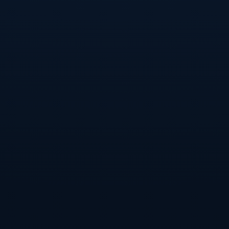
跨时区观赛时如何看懂时间表并调整作息