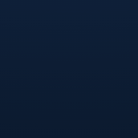
路直播源 包括高清 标清以及移动端专用线路 以免在比赛开始后临时
切换影响观看体验。