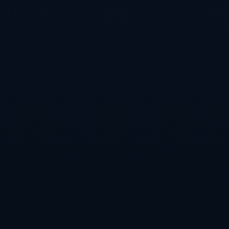
的球迷来说 在查2023世界杯直播赛程时间表时最容易犯的错误就是
搞混时区。为避免混乱 有两个简单方法可以帮助你校正 第一 只看已
经换算成北京时间或你所在地时间的赛程版本 很多中文体育网站和
直播平台都会直接给出本地化时间 不必再手算换算。第二 如果你查
到的是赛事主办地时间 可以在手机日历中手动建立“世界杯专用日
历” 在添加比赛日程时选择主办国时区 手机会自动换算为本地时间
并在日历中准确显示。此外 对于连续几天凌晨有焦点战的阶段 可以
参考时间表提前规划作息 比如将最想看的比赛集中出来 标记为优先
观赛 其他场次根据身体状态选择看集锦或重播 避免因为过度熬夜影
响生活和工作。