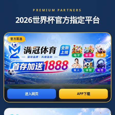
公司新闻
常见问题
最新2023世界杯直播赛程时间表查询
发布时间：2026-08-06T15:30:36+08:00
人气：
2023世界杯直播赛程时间表查询全方位指南
如果说足球是全世界共同的语言，那么如何第一时间掌握世界杯直
播赛程时间表，就是球迷在这个盛大赛事周期里的必修课。很多人
白天上班 学习忙碌 到了关键比赛才突然发现不知道几点开球 哪个平