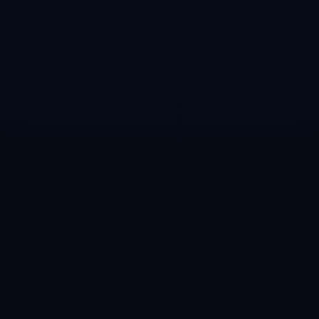
为交叉核对 如果两者给出的时间完全一致 基本可以安心参考 如果出
现差异 则以官方合作平台信息为准 对于赛程图类内容 尤其是带有
“收藏 转发”提示的长图 最好看一眼图中的发布时间和适用阶段 避免
拿小组赛初期的图去参考淘汰赛安排 造成理解偏差。
用好关键词搜索提高赛程查询效率
在实际操作中 很多人会直接在搜索引擎或者平台内搜索“最新2023
世界杯直播赛程时间表查询” 但往往得到的结果过多 反而不知从何
看起。这里可以使用一些组合关键词来精准定位你需要的赛程信息
比如“2023世界杯直播赛程时间表 A组” “2023世界杯淘汰赛时间表直
播” “2023世界杯决赛 北京时间 直播安排”等等 通过增加“分组 阶段
地区 直播”等限制词 能显著缩小范围 快速找到更贴合自身需求的赛
程表。此外 搜索结果中优先挑选带有清晰日期标注和更新时间说明
的内容 一旦发现页面中提到的时间与其他权威来源不一致 就要保持
警惕 避免被陈旧信息误导。
从赛程时间表延伸到数据和战术的深度观看体验
很多球迷在查询2023世界杯直播赛程时间表时 只关注“什么时候踢”