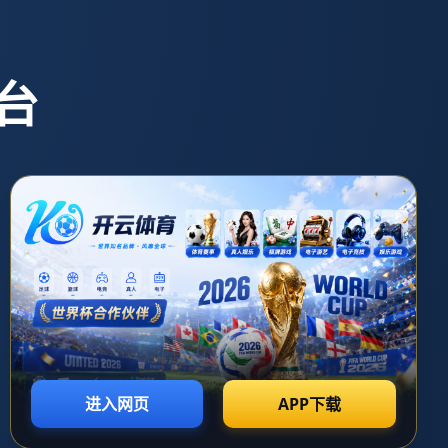
全国咨询热线：
0311-6711014