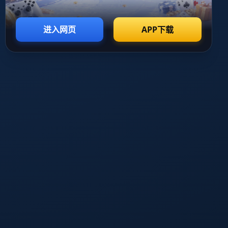
热门文章
最新文章
2026世界杯直播全站实时分析解读
202
2026-08-07T15:30:44+08:00
20
全面解析：世界杯预测免费最新网址推荐方案
202
2026-08-06T15:30:37+08:00
20
官方发布：最新世界杯直播排行揭晓
体验