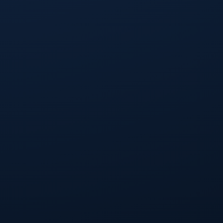
2026-08-06T15:30:36+08:00
20
在线留言
*
姓名：
*
电话：
*
邮箱：
*
内容：
提交信息