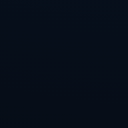
很多平台会结合专业分析师的文字解读，将模型结论通过通俗语
提供自定义过滤功能，用户可以按进球数、角球数、比分差
显著提升了预测参与感。