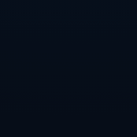
言二次输出，形成“数据结论+专家观点”的双重参考。一些APP还
距等维度筛选自己感兴趣的玩法，从被动接受推荐转为主动参与分析，