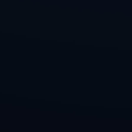
真实案例 模型如何战胜主观偏见