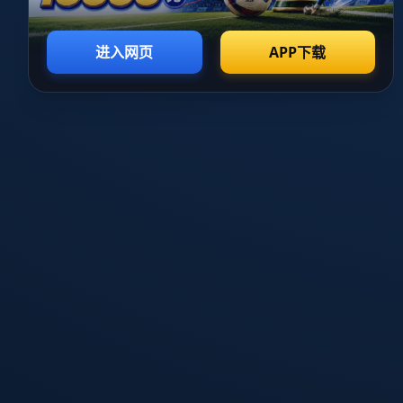
核心价值，就在于把这些感性的印象转化为可量化、可分析
状况乃至赛程密度、天气因素等多维数据，APP内部的模型会
依据地选择”。
这种变化的本质，是将“大数据分析”和“机器学习预测”引入
样本，构建球队风格、教练战术偏好、关键球员影响力等特
近真实概率。相较于个人的认知偏差，模型对信息的处理更
易见的风险选择。