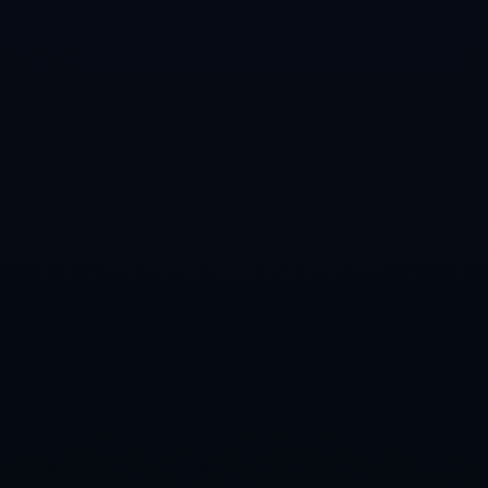
更是一场关于新老交替、关于体系与天赋完美融合的宣言。在阿隆
索的战术蓝图中，这名21岁的奇才正从一块璞玉逐渐被雕琢成核心
基石，他不再只是比赛中的闪光点，而是串联球队攻防节奏的“枢
纽”。而对这名年轻人本人而言，他用一场几近完美的欧冠淘汰赛表
现，向世界庄严宣告：属于他的时代，或许已经提前到来。伯纳乌
灯火通明，歌声未散，站在教练席前露出笑颜的阿隆索和场上闪耀
的21岁奇才，共同勾勒出皇马未来数年的美妙轮廓。
上一篇 : 晋京激斗：寒锋破霜
下一篇 : 传承传奇 2024中国篮球名人堂开启
推荐新闻
返回列表
揭秘世界杯预测APP的奥秘与优势
2026-08-07
馬爾基尼奧斯：歐冠奪冠夢想！把巴黎命運交托自己！.
2026-08-07
河南队3比1战胜云南队 朱婷率队全运会两连胜
2026-08-07
2026世界杯预测最新入口地址分享与分析
2026-08-07