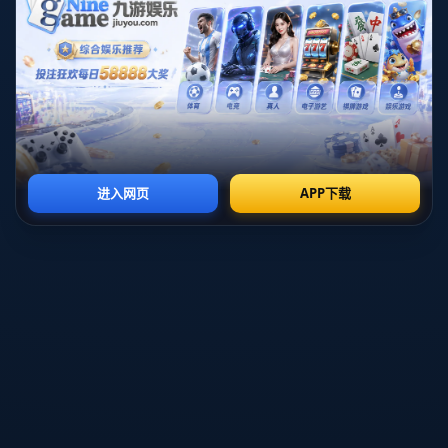
如果说上半场的1射1传已足够惊艳，那么下半场他的表现则近乎“封
神”。易边再战后，对手试图通过高位逼抢和犯规战术限制他的拿球
空间，但他依靠出色的无球跑位和对空间的敏锐嗅觉，不断在边
路、肋部和禁区弧顶之间游走，令盯防者防不胜防。第57分钟，他
在中场左侧接到后卫传球后突然加速突破，一脚“穿裆过人”晃过贴身
逼抢的防守队员，引来场边一片惊叹。紧接着他直线突破至禁区前
沿，与本泽马完成撞墙式配合后突入禁区，抡起右脚劲射，皮球直
挂球门死角，门将虽然飞身扑救，却只能目送皮球入网，比分变成
3:0，皇马总比分也彻底拉开差距。
这一球几乎成为整场比赛的转折点——对手的心理防线连同防守体
系一同崩塌，伯纳乌的歌声则在这记世界波后响彻云霄。转播镜头
迅速给到场边的阿隆索，他不再是那位在战术板前冷峻思考的教
练，而是难掩激动地举起双臂向看台挥手，随后又转身冲着替补席